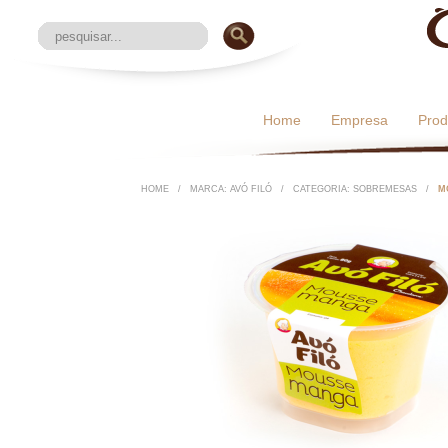
Home
Empresa
Prod
HOME
/
MARCA: AVÓ FILÓ
/
CATEGORIA: SOBREMESAS
/
M